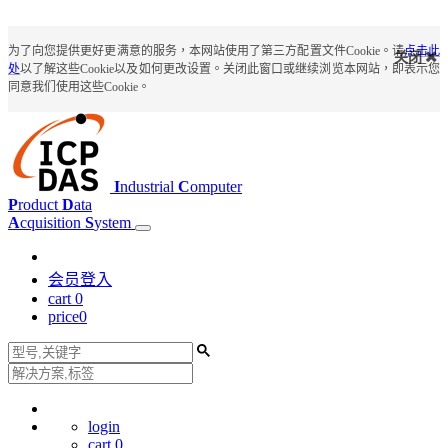
为了向您提供更好更满意的服务，本网站使用了第三方配置文件Cookie。请
点击此
关闭
处
以了解这些Cookie以及如何更改设置。关闭此窗口或继续浏览本网站，即表示您
同意我们使用这些Cookie。
I
ndustrial
C
omputer
P
roduct
D
ata
A
cquisition
S
ystem
会员登入
cart
0
price
0
login
cart
0