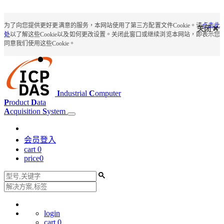
为了向您提供更好更满意的服务，本网站使用了第三方配置文件Cookie。请
点击此
关闭
处
以了解这些Cookie以及如何更改设置。关闭此窗口或继续浏览本网站，即表示您
同意我们使用这些Cookie。
I
ndustrial
C
omputer
P
roduct
D
ata
A
cquisition
S
ystem
会员登入
cart
0
price
0
login
cart
0