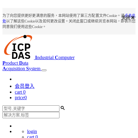
为了向您提供更好更满意的服务，本网站使用了第三方配置文件Cookie。请
点击此
关闭
处
以了解这些Cookie以及如何更改设置。关闭此窗口或继续浏览本网站，即表示您
同意我们使用这些Cookie。
I
ndustrial
C
omputer
P
roduct
D
ata
A
cquisition
S
ystem
会员登入
cart
0
price
0
login
cart
0