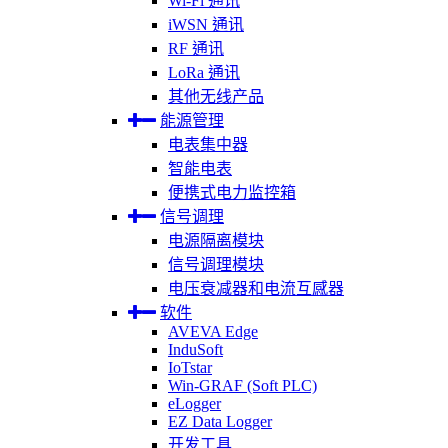
Wi-Fi 通讯
iWSN 通讯
RF 通讯
LoRa 通讯
其他无线产品
能源管理
电表集中器
智能电表
便携式电力监控箱
信号调理
电源隔离模块
信号调理模块
电压衰减器和电流互感器
软件
AVEVA Edge
InduSoft
IoTstar
Win-GRAF (Soft PLC)
eLogger
EZ Data Logger
开发工具