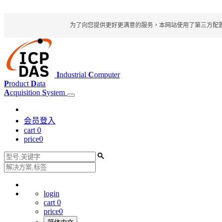
为了向您提供更好更满意的服务，本网站使用了第三方配置文件
I
ndustrial
C
omputer
P
roduct
D
ata
A
cquisition
S
ystem
会员登入
cart
0
price
0
login
cart
0
price
0