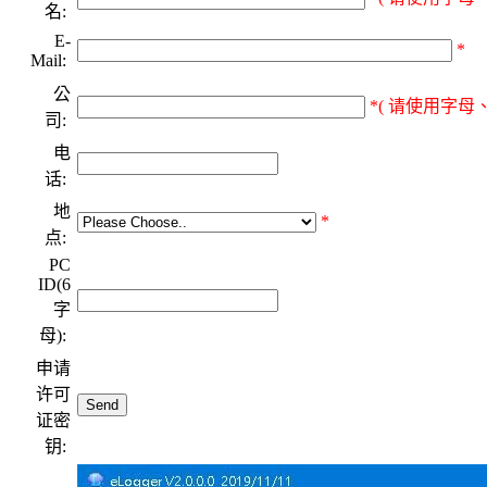
名:
E-
*
Mail:
公
*( 请使用字母、
司:
电
话:
地
*
点:
PC
ID(6
字
母):
申请
许可
证密
钥: