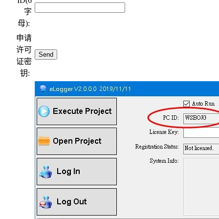
ID(6
字
母):
申请
许可
证密
钥: