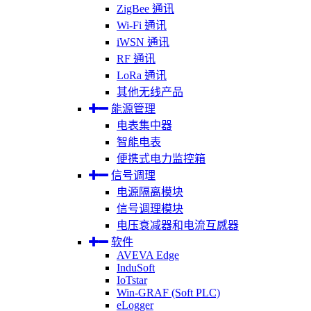
ZigBee 通讯
Wi-Fi 通讯
iWSN 通讯
RF 通讯
LoRa 通讯
其他无线产品
能源管理
电表集中器
智能电表
便携式电力监控箱
信号调理
电源隔离模块
信号调理模块
电压衰减器和电流互感器
软件
AVEVA Edge
InduSoft
IoTstar
Win-GRAF (Soft PLC)
eLogger