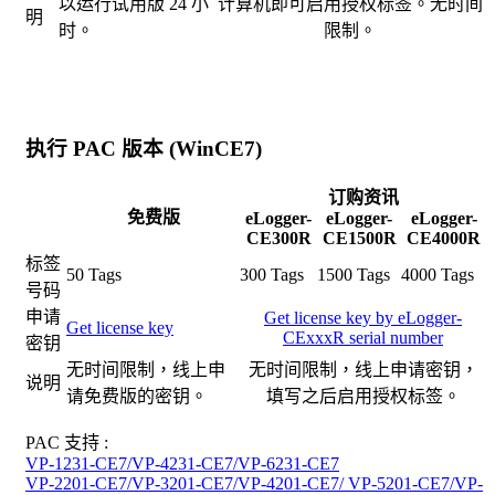
以运行试用版 24 小
计算机即可启用授权标签。无时间
明
时。
限制。
执行 PAC 版本 (WinCE7)
订购资讯
免费版
eLogger-
eLogger-
eLogger-
CE300R
CE1500R
CE4000R
标签
50 Tags
300 Tags
1500 Tags
4000 Tags
号码
申请
Get license key by eLogger-
Get license key
CExxxR serial number
密钥
无时间限制，线上申
无时间限制，线上申请密钥，
说明
请免费版的密钥。
填写之后启用授权标签。
PAC 支持 :
VP-1231-CE7/VP-4231-CE7/VP-6231-CE7
VP-2201-CE7/VP-3201-CE7/VP-4201-CE7/ VP-5201-CE7/VP-