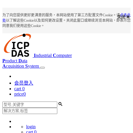
为了向您提供更好更满意的服务，本网站使用了第三方配置文件Cookie。请
点击此
关闭
处
以了解这些Cookie以及如何更改设置。关闭此窗口或继续浏览本网站，即表示您
同意我们使用这些Cookie。
I
ndustrial
C
omputer
P
roduct
D
ata
A
cquisition
S
ystem
会员登入
cart
0
price
0
login
cart
0