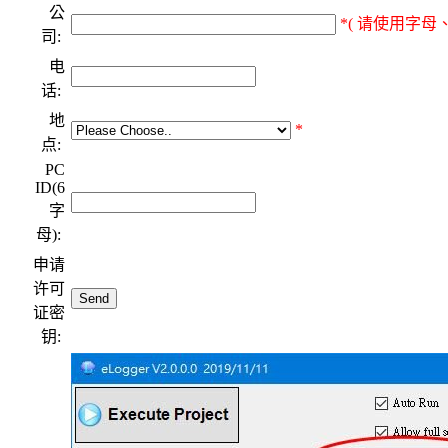
公
*( 请使用字母、
司:
电
话:
地
*
点:
PC
ID(6
字
母):
申请
许可
证密
钥: