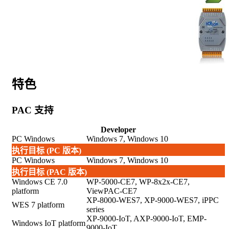
特色
PAC 支持
Developer
PC Windows
Windows 7, Windows 10
执行目标 (PC 版本)
PC Windows
Windows 7, Windows 10
执
行目
标
(PAC
版本
)
Windows CE 7.0
WP-5000-CE7, WP-8x2x-CE7,
platform
ViewPAC-CE7
XP-8000-WES7, XP-9000-WES7, iPPC
WES 7 platform
series
XP-9000-IoT, AXP-9000-IoT, EMP-
Windows IoT platform
9000-IoT