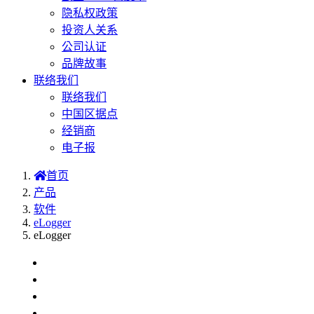
隐私权政策
投资人关系
公司认证
品牌故事
联络我们
联络我们
中国区据点
经销商
电子报
首页
产品
软件
eLogger
eLogger
介紹
下载
试用版(PC)
免费申请 (CE7)