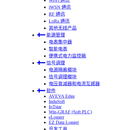
Wi-Fi 通讯
iWSN 通讯
RF 通讯
LoRa 通讯
其他无线产品
能源管理
电表集中器
智能电表
便携式电力监控箱
信号调理
电源隔离模块
信号调理模块
电压衰减器和电流互感器
软件
AVEVA Edge
InduSoft
IoTstar
Win-GRAF (Soft PLC)
eLogger
EZ Data Logger
开发工具