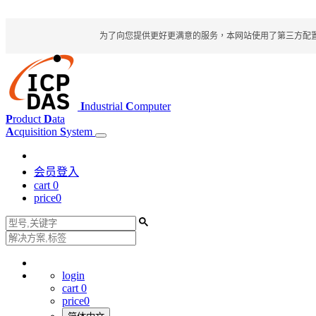
为了向您提供更好更满意的服务，本网站使用了第三方配置文件
I
ndustrial
C
omputer
P
roduct
D
ata
A
cquisition
S
ystem
会员登入
cart
0
price
0
login
cart
0
price
0