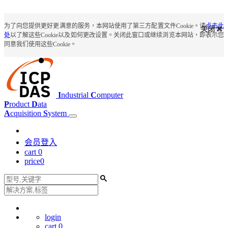
为了向您提供更好更满意的服务，本网站使用了第三方配置文件Cookie。请
点击此
关闭
处
以了解这些Cookie以及如何更改设置。关闭此窗口或继续浏览本网站，即表示您
同意我们使用这些Cookie。
I
ndustrial
C
omputer
P
roduct
D
ata
A
cquisition
S
ystem
会员登入
cart
0
price
0
login
cart
0