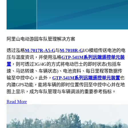
阿里山电动游园车队管理解决方案
透过泓格
M-7017R-A5-G
与
M-7018R-G
I/O模组传送电池的电
压与温度资讯，并使用泓格
GTP-541M系列远端遥控单元装
置
，则可透过3G/4G的方式将电动巴士的即时状态(包括车
速、马达转速、车辆状态)、电池资料、每日里程等数据传
输至中控中心。此外，
GTP-541M系列远端遥控单元装置
也
内建GPS功能，能将车辆的即时位置传回至中控中心并在地
图上显示，成为车队管理与车辆调派的重要参考指标。
Read More