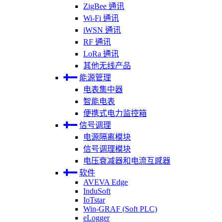
ZigBee 通讯
Wi-Fi 通讯
iWSN 通讯
RF 通讯
LoRa 通讯
其他无线产品
能源管理
电表集中器
智能电表
便携式电力监控箱
信号调理
电源隔离模块
信号调理模块
电压衰减器和电流互感器
软件
AVEVA Edge
InduSoft
IoTstar
Win-GRAF (Soft PLC)
eLogger