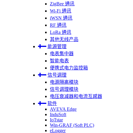
ZigBee 通讯
Wi-Fi 通讯
iWSN 通讯
RF 通讯
LoRa 通讯
其他无线产品
能源管理
电表集中器
智能电表
便携式电力监控箱
信号调理
电源隔离模块
信号调理模块
电压衰减器和电流互感器
软件
AVEVA Edge
InduSoft
IoTstar
Win-GRAF (Soft PLC)
eLogger