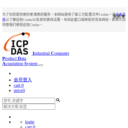
为了向您提供更好更满意的服务，本网站使用了第三方配置文件Cookie。请
点击此
关闭
处
以了解这些Cookie以及如何更改设置。关闭此窗口或继续浏览本网站，即表示您
同意我们使用这些Cookie。
I
ndustrial
C
omputer
P
roduct
D
ata
A
cquisition
S
ystem
会员登入
cart
0
price
0
login
cart
0