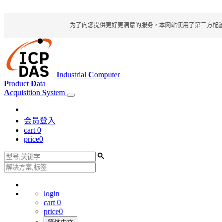
为了向您提供更好更满意的服务，本网站使用了第三方配置文件
I
ndustrial
C
omputer
P
roduct
D
ata
A
cquisition
S
ystem
会员登入
cart
0
price
0
login
cart
0
price
0