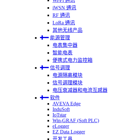
Wi-Fi 通讯
iWSN 通讯
RF 通讯
LoRa 通讯
其他无线产品
能源管理
电表集中器
智能电表
便携式电力监控箱
信号调理
电源隔离模块
信号调理模块
电压衰减器和电流互感器
软件
AVEVA Edge
InduSoft
IoTstar
Win-GRAF (Soft PLC)
eLogger
EZ Data Logger
开发工具