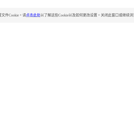
Cookie。请
点击此处
以了解这些Cookie以及如何更改设置。关闭此窗口或继续浏