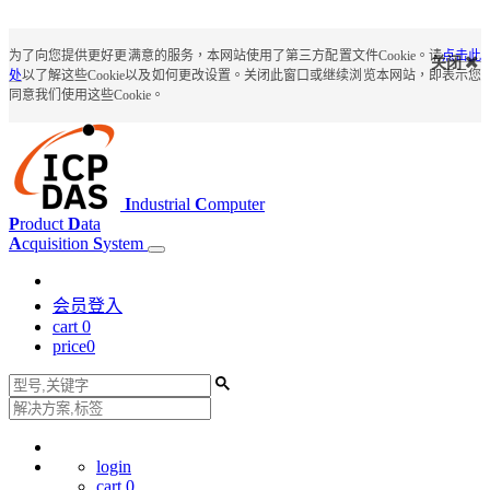
为了向您提供更好更满意的服务，本网站使用了第三方配置文件Cookie。请
点击此
关闭
处
以了解这些Cookie以及如何更改设置。关闭此窗口或继续浏览本网站，即表示您
同意我们使用这些Cookie。
I
ndustrial
C
omputer
P
roduct
D
ata
A
cquisition
S
ystem
会员登入
cart
0
price
0
login
cart
0