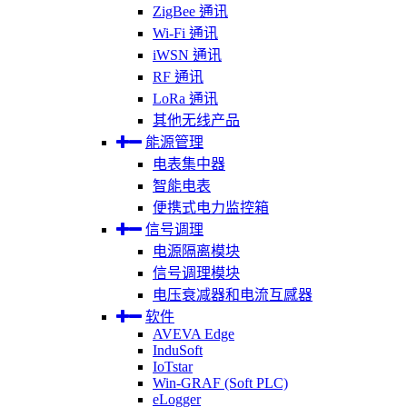
ZigBee 通讯
Wi-Fi 通讯
iWSN 通讯
RF 通讯
LoRa 通讯
其他无线产品
能源管理
电表集中器
智能电表
便携式电力监控箱
信号调理
电源隔离模块
信号调理模块
电压衰减器和电流互感器
软件
AVEVA Edge
InduSoft
IoTstar
Win-GRAF (Soft PLC)
eLogger