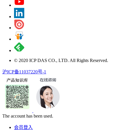
© 2020 ICP DAS CO., LTD. All Rights Reserved.
沪ICP备11037220号-1
The account has been used.
会员登入