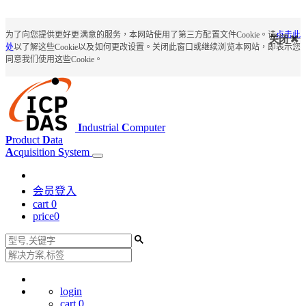
为了向您提供更好更满意的服务，本网站使用了第三方配置文件Cookie。请
点击此
关闭
处
以了解这些Cookie以及如何更改设置。关闭此窗口或继续浏览本网站，即表示您
同意我们使用这些Cookie。
I
ndustrial
C
omputer
P
roduct
D
ata
A
cquisition
S
ystem
会员登入
cart
0
price
0
login
cart
0