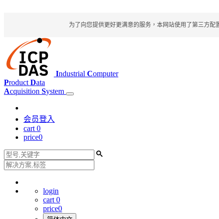
为了向您提供更好更满意的服务，本网站使用了第三方配置文件
I
ndustrial
C
omputer
P
roduct
D
ata
A
cquisition
S
ystem
会员登入
cart
0
price
0
login
cart
0
price
0