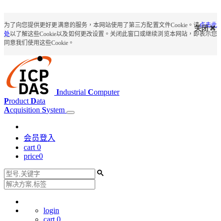
为了向您提供更好更满意的服务，本网站使用了第三方配置文件Cookie。请
点击此
关闭
处
以了解这些Cookie以及如何更改设置。关闭此窗口或继续浏览本网站，即表示您
同意我们使用这些Cookie。
I
ndustrial
C
omputer
P
roduct
D
ata
A
cquisition
S
ystem
会员登入
cart
0
price
0
login
cart
0