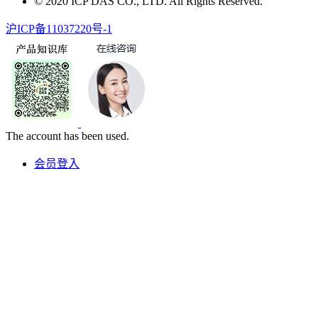
© 2020 ICP DAS CO., LTD. All Rights Reserved.
沪ICP备11037220号-1
The account has been used.
会员登入