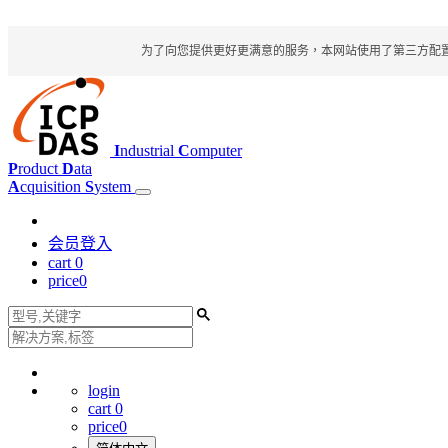
为了向您提供更好更满意的服务，本网站使用了第三方配置文件
I
ndustrial
C
omputer
P
roduct
D
ata
A
cquisition
S
ystem
会员登入
cart
0
price
0
login
cart
0
price
0