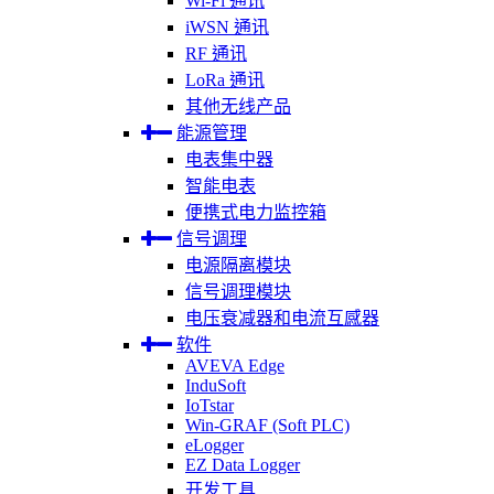
Wi-Fi 通讯
iWSN 通讯
RF 通讯
LoRa 通讯
其他无线产品
能源管理
电表集中器
智能电表
便携式电力监控箱
信号调理
电源隔离模块
信号调理模块
电压衰减器和电流互感器
软件
AVEVA Edge
InduSoft
IoTstar
Win-GRAF (Soft PLC)
eLogger
EZ Data Logger
开发工具