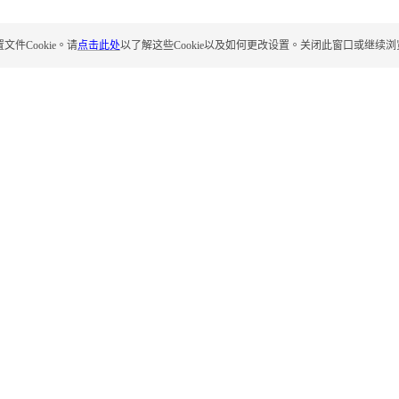
Cookie。请
点击此处
以了解这些Cookie以及如何更改设置。关闭此窗口或继续浏