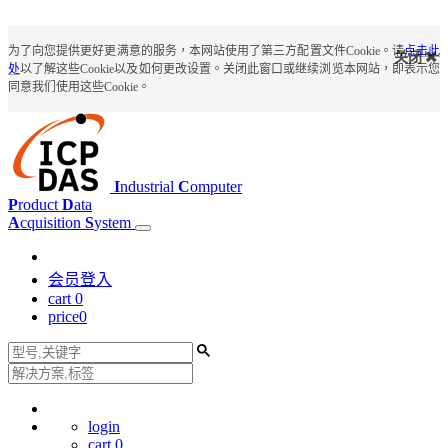
为了向您提供更好更满意的服务，本网站使用了第三方配置文件Cookie。请
点击此
关闭
处
以了解这些Cookie以及如何更改设置。关闭此窗口或继续浏览本网站，即表示您
同意我们使用这些Cookie。
I
ndustrial
C
omputer
P
roduct
D
ata
A
cquisition
S
ystem
会员登入
cart
0
price
0
login
cart
0