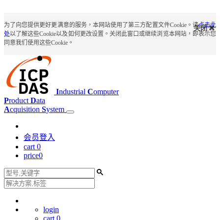
为了向您提供更好更满意的服务，本网站使用了第三方配置文件Cookie。请
点击此
关闭
处
以了解这些Cookie以及如何更改设置。关闭此窗口或继续浏览本网站，即表示您
同意我们使用这些Cookie。
I
ndustrial
C
omputer
P
roduct
D
ata
A
cquisition
S
ystem
会员登入
cart
0
price
0
login
cart
0