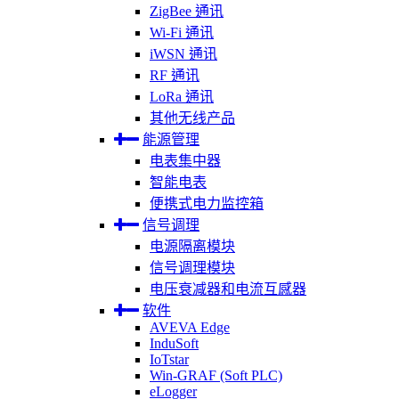
ZigBee 通讯
Wi-Fi 通讯
iWSN 通讯
RF 通讯
LoRa 通讯
其他无线产品
能源管理
电表集中器
智能电表
便携式电力监控箱
信号调理
电源隔离模块
信号调理模块
电压衰减器和电流互感器
软件
AVEVA Edge
InduSoft
IoTstar
Win-GRAF (Soft PLC)
eLogger