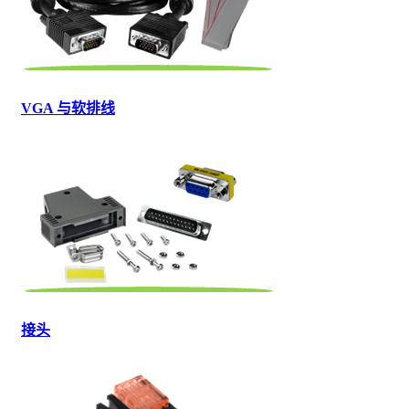
VGA 与软排线
接头