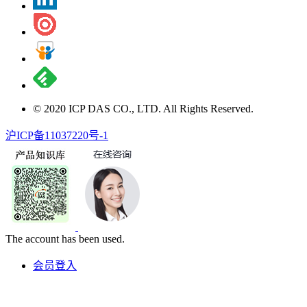
© 2020 ICP DAS CO., LTD. All Rights Reserved.
沪ICP备11037220号-1
The account has been used.
会员登入