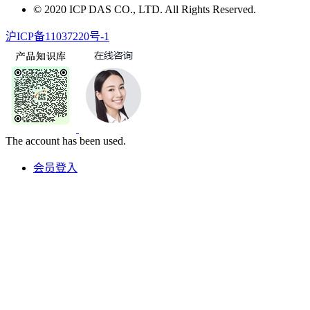
© 2020 ICP DAS CO., LTD. All Rights Reserved.
沪ICP备11037220号-1
The account has been used.
会员登入