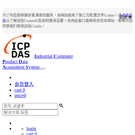
为了向您提供更好更满意的服务，本网站使用了第三方配置文件Cookie。请
点击此
关闭
处
以了解这些Cookie以及如何更改设置。关闭此窗口或继续浏览本网站，即表示您
同意我们使用这些Cookie。
I
ndustrial
C
omputer
P
roduct
D
ata
A
cquisition
S
ystem
会员登入
cart
0
price
0
login
cart
0