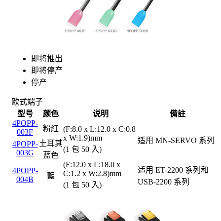
即将推出
即将停产
停产
欧式端子
型号
颜色
说明
備註
4POPP-
粉紅
(F:8.0 x L:12.0 x C:0.8
003F
x W:1.9)mm
适用 MN-SERVO 系列
土耳其
4POPP-
(1 包 50 入)
003G
蓝色
(F:12.0 x L:18.0 x
适用 ET-2200 系列和
4POPP-
C:1.2 x W:2.8)mm
藍
004B
USB-2200 系列
(1 包 50 入)