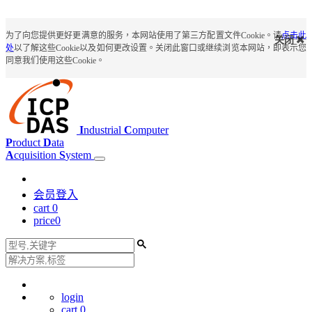
为了向您提供更好更满意的服务，本网站使用了第三方配置文件Cookie。请
点击此
关闭
处
以了解这些Cookie以及如何更改设置。关闭此窗口或继续浏览本网站，即表示您
同意我们使用这些Cookie。
I
ndustrial
C
omputer
P
roduct
D
ata
A
cquisition
S
ystem
会员登入
cart
0
price
0
login
cart
0