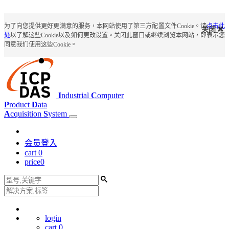
为了向您提供更好更满意的服务，本网站使用了第三方配置文件Cookie。请
点击此
关闭
处
以了解这些Cookie以及如何更改设置。关闭此窗口或继续浏览本网站，即表示您
同意我们使用这些Cookie。
I
ndustrial
C
omputer
P
roduct
D
ata
A
cquisition
S
ystem
会员登入
cart
0
price
0
login
cart
0