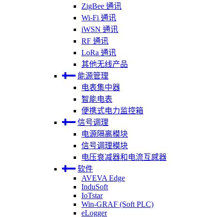
ZigBee 通讯
Wi-Fi 通讯
iWSN 通讯
RF 通讯
LoRa 通讯
其他无线产品
能源管理
电表集中器
智能电表
便携式电力监控箱
信号调理
电源隔离模块
信号调理模块
电压衰减器和电流互感器
软件
AVEVA Edge
InduSoft
IoTstar
Win-GRAF (Soft PLC)
eLogger