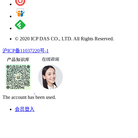
© 2020 ICP DAS CO., LTD. All Rights Reserved.
沪ICP备11037220号-1
The account has been used.
会员登入