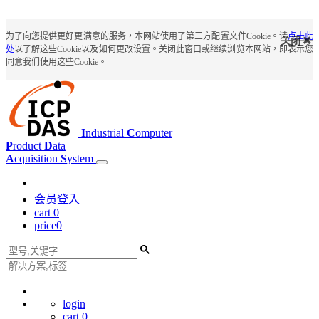
为了向您提供更好更满意的服务，本网站使用了第三方配置文件Cookie。请
点击此
关闭
处
以了解这些Cookie以及如何更改设置。关闭此窗口或继续浏览本网站，即表示您
同意我们使用这些Cookie。
I
ndustrial
C
omputer
P
roduct
D
ata
A
cquisition
S
ystem
会员登入
cart
0
price
0
login
cart
0