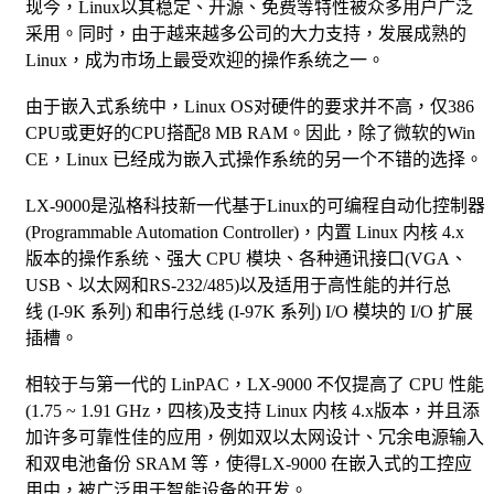
现今，Linux以其稳定、开源、免费等特性被众多用户广泛
采用。同时，由于越来越多公司的大力支持，发展成熟的
Linux，成为市场上最受欢迎的操作系统之一。
由于嵌入式系统中，Linux OS对硬件的要求并不高，仅386
CPU或更好的CPU搭配8 MB RAM。因此，除了微软的Win
CE，Linux 已经成为嵌入式操作系统的另一个不错的选择。
LX-9000是泓格科技新一代基于Linux的可编程自动化控制器
(Programmable Automation Controller)，内置 Linux 内核 4.x
版本的操作系统、强大 CPU 模块、各种通讯接口(VGA、
USB、以太网和RS-232/485)以及适用于高性能的并行总
线 (I-9K 系列) 和串行总线 (I-97K 系列) I/O 模块的 I/O 扩展
插槽。
相较于与第一代的 LinPAC，LX-9000 不仅提高了 CPU 性能
(1.75 ~ 1.91 GHz，四核)及支持 Linux 内核 4.x版本，并且添
加许多可靠性佳的应用，例如双以太网设计、冗余电源输入
和双电池备份 SRAM 等，使得LX-9000 在嵌入式的工控应
用中，被广泛用于智能设备的开发。