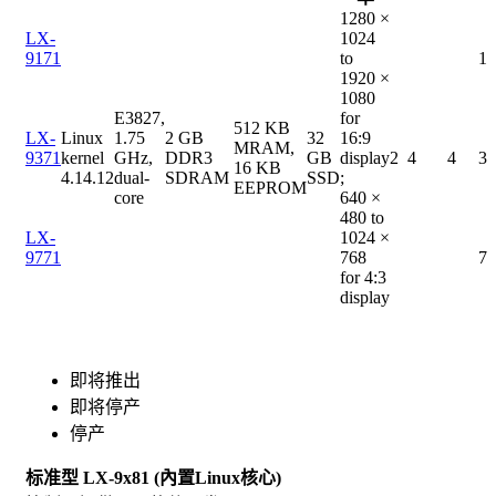
1280 ×
LX-
1024
9171
to
1
1920 ×
1080
E3827,
for
512 KB
LX-
Linux
1.75
2 GB
32
16:9
MRAM,
9371
kernel
GHz,
DDR3
GB
display
2
4
4
3
16 KB
4.14.12
dual-
SDRAM
SSD
;
EEPROM
core
640 ×
480 to
LX-
1024 ×
9771
768
7
for 4:3
display
即将推出
即将停产
停产
标准型 LX-9x81 (內置Linux核心)