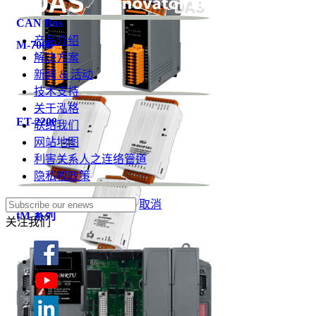
CAN Bus
产品介绍
M-7000
解决方案
新闻 & 活动
技术支持
关于泓格
ET-2200
联络我们
网站地图
利害关系人之连络管道
隐私权政策
取消
tM 系列
关注我们
tET/tPET 系列