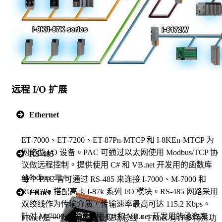
远程 I/O 扩展
Ethernet
ET-7000、ET-7200、ET-87Pn-MTCP 和 I-8KEn-MTCP 为
网络型 I/O 设备。PAC 可通过以太网使用 Modbus/TCP 协
RS-485
议做远程控制。提供使用 C# 和 VB.net 开发用的函数库
nModbus.dll。
每个 PAC 皆可通过 RS-485 来连接 I-7000、M-7000 和
RU-87Pn 搭配高卡 I-87k 系列 I/O 模块。RS-485 网路采用
FRnet
双绞线作为传输介质，传输速率最高可达 115.2 Kbps。
针对 M-7000，提供使用 C# 和 VB.net 开发用的函数库
FRnet 是一个创新的工业现场总线。 FRnet 有许多特殊功