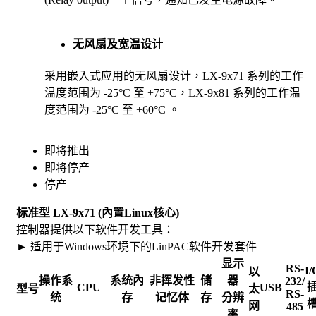
无风扇及宽温设计
采用嵌入式应用的无风扇设计，LX-9x71 系列的工作
温度范围为 -25°C 至 +75°C，LX-9x81 系列的工作温
度范围为 -25°C 至 +60°C 。
即将推出
即将停产
停产
标准型 LX-9x71 (內置Linux核心)
控制器提供以下软件开发工具：
► 适用于Windows环境下的LinPAC软件开发套件
显示
RS-
I/
以
操作系
系统內
非挥发性
储
器
232/
CPU
USB
型号
太
RS-
统
存
记忆体
存
分辨
网
485
率