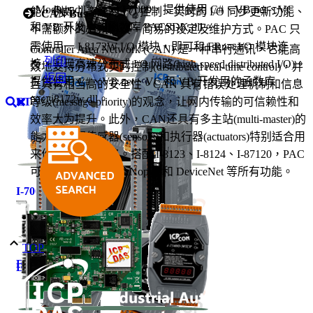
nModbus.dll。针对 I-7000，提供使用 C#、VB.net、VC
能，例如：高速的 I/O 控制、实时的 I/O 同步更新功能、
CAN Bus
和 VB 开发用的函数库 PACSDK.dll。
不需额外的通讯协议、简易的设定及维护方式。PAC 只
需使用一 I-8172W I/O 模块，即可和 FRnet I/O 模块连
Controller Area Network (CAN) 是一种串行通讯，它能高
列印
接，实现高速分布式 I/O 网路(high-speed distributed I/O)。
效地支持分布式实时控制(distributed real-time control)，并
返回
提供使用 C#、VB.net、VC 和 VB 开发用的函数库
且具有相当高的安全性。CAN 具有错误处理机制和信息
pac_i8172w.dll。
ET-7000
等级(message priority)的观念，让网内传输的可信赖性和
效率大为提升。此外，CAN还具有多主站(multi-master)的
能力，搭配传感器(sensors)和执行器(actuators)特别适合用
来作智能控制网路。搭配 I-8123、I-8124、I-87120，PAC
可以实现 CAN、CANopen 和 DeviceNet 等所有功能。
I-7000
TOP
FR-2000
ET-7200