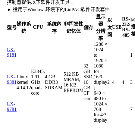
控制器提供以下软件开发工具：
► 适用于Windows环境下的LinPAC软件开发套件
显示
RS-
I/
以
操作系
系统內
非挥发性
器
232/
CPU
USB
型号
储存
太
RS-
统
存
记忆体
分辨
网
485
率
1280 ×
LX-
1024
9181
to
1
1920 ×
32
1080
E3845,
GB
for
512 KB
LX-
Linux
1.91
4 GB
SSD,
16:9
MRAM,
9381
kernel
GHz,
DDR3
16
display
2
4
4
3
16 KB
4.14.12
quad-
SDRAM
GB
;
EEPROM
core
CF
640 ×
card
480 to
LX-
1024 ×
9781
768
7
for 4:3
display