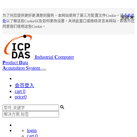
为了向您提供更好更满意的服务，本网站使用了第三方配置文件Cookie。请
点击此
关闭
处
以了解这些Cookie以及如何更改设置。关闭此窗口或继续浏览本网站，即表示您
同意我们使用这些Cookie。
I
ndustrial
C
omputer
P
roduct
D
ata
A
cquisition
S
ystem
会员登入
cart
0
price
0
login
cart
0