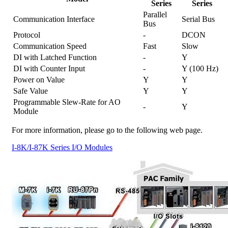
Series
Series
Parallel
Communication Interface
Serial Bus
Bus
Protocol
-
DCON
Communication Speed
Fast
Slow
DI with Latched Function
-
Y
DI with Counter Input
-
Y (100 Hz)
Power on Value
Y
Y
Safe Value
Y
Y
Programmable Slew-Rate for AO
-
Y
Module
For more information, please go to the following web page.
I-8K/I-87K Series I/O Modules