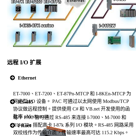
远程 I/O 扩展
Ethernet
ET-7000、ET-7200、ET-87Pn-MTCP 和 I-8KEn-MTCP 为
网络型 I/O 设备。 PAC 可通过以太网使用 Modbus/TCP
RS-485
协议做远程控制。提供使用 C# 和 VB.net 开发使用的函
数库 nModbus.dll。
每个 PAC 皆可通过 RS-485 来连接 I-7000、M-7000 和
RU-87Pn 搭配高卡 I-87k 系列 I/O 模块。RS-485 网路采用
FRnet
双绞线作为传输介质，传输速率最高可达 115.2 Kbps。