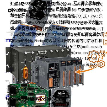
针对 M-7000，提供使用 C# 和 VB.net 开发用之函数库
FRnet 是一个创新的工业现场总线。FRnet 有许多特殊功
nModbus.dll。针对 I-7000，提供使用 C#、VB.net、VC
能，例如：高速的 I/O 控制、实时的 I/O 同步更新功能、
CAN Bus
和 VB 开发用之函数库 PACSDK.dll。
不需额外的通讯协议、简易的设定及维护方式。PAC 只
需使用一 I-8172W I/O 模块，即可和 FRnet I/O 模块连
Controller Area Network (CAN) 是一种串行通讯，它能高
接，实现高速分布式 I/O 网路 (high-speed distributed
效地支持分布式实时控制(distributed real-time control)，并
I/O)。提供使用 C#、VB.net、VC 和 VB 开发用之函数库
且具有相当高的安全性。CAN 具有错误处理机制和信息
pac_i8172w.dll。
ET-7000
等级(message priority)的观念，让网内传输的可信赖性和
效率大为提升。此外，CAN 还具有多主站(multi-master)
的能力，搭配传感器(sensors)和执行器(actuators)特别适合
用来作智能控制网路。搭配 I-8123、I-8124、I-87120，
PAC 可以实现 CAN、CANopen 和 DeviceNet 等所有功
能。
I-7000
FR-2000
ET-7200
WP-8000 升级 WP-9000-CE7