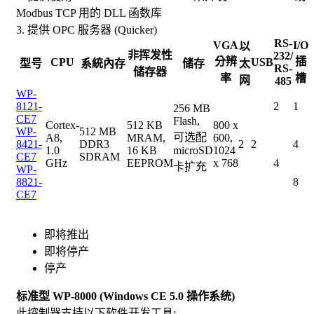
Modbus TCP 用的 DLL 函数库
3. 提供 OPC 服务器 (Quicker)
RS-
VGA
I/O
以
非挥发性
232/
分辨
插
CPU
USB
型号
系統內存
储存
太
RS-
储存器
率
槽
网
485
WP-
8121-
2
1
256 MB
CE7
Flash,
Cortex-
512 KB
800 x
WP-
512 MB
可选配
A8,
MRAM,
600,
8421-
DDR3
2
2
4
1.0
16 KB
microSD
1024
CE7
SDRAM
GHz
EEPROM
x 768
4
卡扩充
WP-
8821-
8
CE7
即将推出
即将停产
停产
标准型 WP-8000 (Windows CE 5.0 操作系统)
此控制器支持以下软件开发工具: