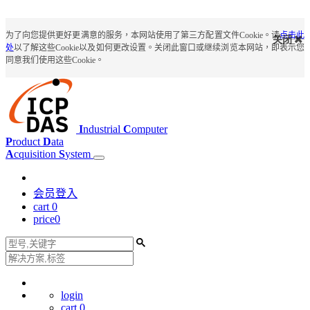
为了向您提供更好更满意的服务，本网站使用了第三方配置文件Cookie。请
点击此
关闭
处
以了解这些Cookie以及如何更改设置。关闭此窗口或继续浏览本网站，即表示您
同意我们使用这些Cookie。
I
ndustrial
C
omputer
P
roduct
D
ata
A
cquisition
S
ystem
会员登入
cart
0
price
0
login
cart
0