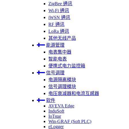
ZigBee 通讯
Wi-Fi 通讯
iWSN 通讯
RF 通讯
LoRa 通讯
其他无线产品
能源管理
电表集中器
智能电表
便携式电力监控箱
信号调理
电源隔离模块
信号调理模块
电压衰减器和电流互感器
软件
AVEVA Edge
InduSoft
IoTstar
Win-GRAF (Soft PLC)
eLogger