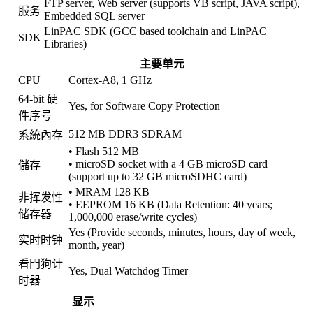
FTP server, Web server (supports VB script, JAVA script),
服务
Embedded SQL server
LinPAC SDK (GCC based toolchain and LinPAC
SDK
Libraries)
主要单元
CPU
Cortex-A8, 1 GHz
64-bit 硬
Yes, for Software Copy Protection
件序号
512 MB DDR3 SDRAM
系統內存
• Flash 512 MB
• microSD socket with a 4 GB microSD card
儲存
(support up to 32 GB microSDHC card)
• MRAM 128 KB
非挥发性
• EEPROM 16 KB (Data Retention: 40 years;
储存器
1,000,000 erase/write cycles)
Yes (Provide seconds, minutes, hours, day of week,
实时时钟
month, year)
看門狗计
Yes, Dual Watchdog Timer
时器
显示