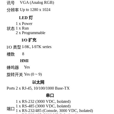
VGA (Analog RGB)
讯号
Up to 1280 x 1024
分辨率
LED 灯
1 x Power
1 x Run
状态
2 x Programmable
I/O 扩充
I-9K, I-97K series
I/O 类型
8
槽数
HMI
Yes
蜂鸣器
Yes (0 ~ 9)
旋转开关
以太网
Ports
2 x RJ-45, 10/100/1000 Base-TX
串口
1 x RS-232 (3000 VDC, Isolated)
1 x RS-485 (3000 VDC, Isolated)
端口
1 x RS-232/485 (Console, 3000 VDC, Isolated)