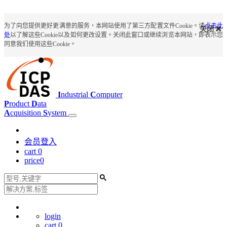
为了向您提供更好更满意的服务，本网站使用了第三方配置文件Cookie。请
点击此
关闭
处
以了解这些Cookie以及如何更改设置。关闭此窗口或继续浏览本网站，即表示您
同意我们使用这些Cookie。
I
ndustrial
C
omputer
P
roduct
D
ata
A
cquisition
S
ystem
会员登入
cart
0
price
0
login
cart
0