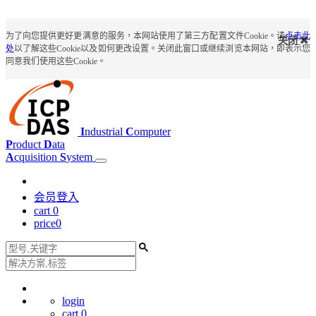
为了向您提供更好更满意的服务，本网站使用了第三方配置文件Cookie。请
点击此
关闭
处
以了解这些Cookie以及如何更改设置。关闭此窗口或继续浏览本网站，即表示您
同意我们使用这些Cookie。
I
ndustrial
C
omputer
P
roduct
D
ata
A
cquisition
S
ystem
会员登入
cart
0
price
0
login
cart
0