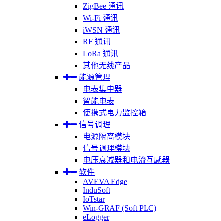
ZigBee 通讯
Wi-Fi 通讯
iWSN 通讯
RF 通讯
LoRa 通讯
其他无线产品
能源管理
电表集中器
智能电表
便携式电力监控箱
信号调理
电源隔离模块
信号调理模块
电压衰减器和电流互感器
软件
AVEVA Edge
InduSoft
IoTstar
Win-GRAF (Soft PLC)
eLogger