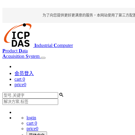
为了向您提供更好更满意的服务，本网站使用了第三方配置文件
I
ndustrial
C
omputer
P
roduct
D
ata
A
cquisition
S
ystem
会员登入
cart
0
price
0
login
cart
0
price
0