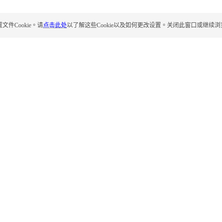
Cookie。请
点击此处
以了解这些Cookie以及如何更改设置。关闭此窗口或继续浏