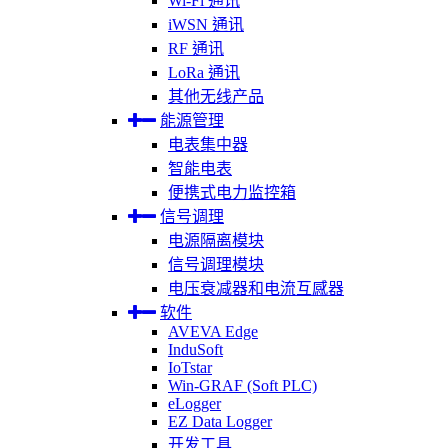
Wi-Fi 通讯
iWSN 通讯
RF 通讯
LoRa 通讯
其他无线产品
能源管理
电表集中器
智能电表
便携式电力监控箱
信号调理
电源隔离模块
信号调理模块
电压衰减器和电流互感器
软件
AVEVA Edge
InduSoft
IoTstar
Win-GRAF (Soft PLC)
eLogger
EZ Data Logger
开发工具