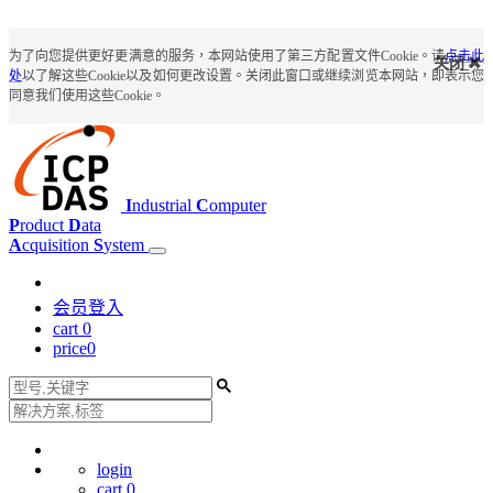
为了向您提供更好更满意的服务，本网站使用了第三方配置文件Cookie。请
点击此
关闭
处
以了解这些Cookie以及如何更改设置。关闭此窗口或继续浏览本网站，即表示您
同意我们使用这些Cookie。
I
ndustrial
C
omputer
P
roduct
D
ata
A
cquisition
S
ystem
会员登入
cart
0
price
0
login
cart
0