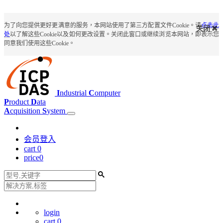
为了向您提供更好更满意的服务，本网站使用了第三方配置文件Cookie。请
点击此
关闭
处
以了解这些Cookie以及如何更改设置。关闭此窗口或继续浏览本网站，即表示您
同意我们使用这些Cookie。
I
ndustrial
C
omputer
P
roduct
D
ata
A
cquisition
S
ystem
会员登入
cart
0
price
0
login
cart
0